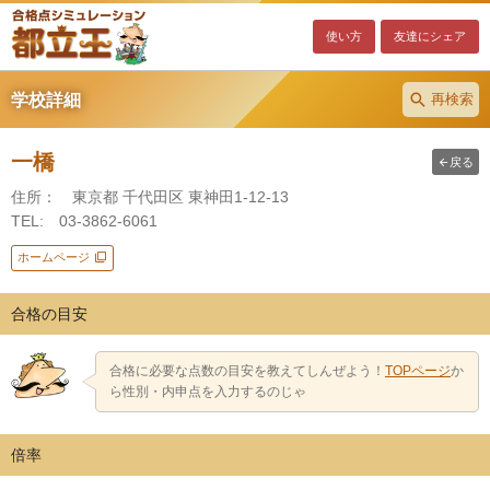
使い方
友達にシェア
学校詳細
再検索
一橋
戻る
住所： 東京都 千代田区 東神田1-12-13
TEL: 03-3862-6061
ホームページ
合格の目安
合格に必要な点数の目安を教えてしんぜよう！
TOPページ
か
ら性別・内申点を入力するのじゃ
倍率